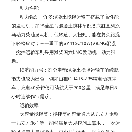
动力性能
动力强劲：许多混凝土搅拌运输车搭载了高性能
的发动机，如华菱星马混凝土搅拌车配备六缸直列汉
马动力柴油发动机，低转速、大扭矩，能在复杂路况
下轻松应对；三一重工的SY412C10W(V)LNG混凝
土搅拌运输车则采用潍柴国六LNG发动机，动力强
劲。
续航能力强：部分电动混凝土搅拌运输车的续航
能力也较为出色，例如山推CD415-Z35纯电动搅拌
车，充电40分钟便可续航大于200公里，满足单日8
小时连续作业需求。
运输效率
大容量搅拌筒：搅拌筒的容量通常从几立方米到
十几立方米不等，能够满足大规模施工需求，一次运
输可携带大量混凝土，减少往返次数，提高运输效