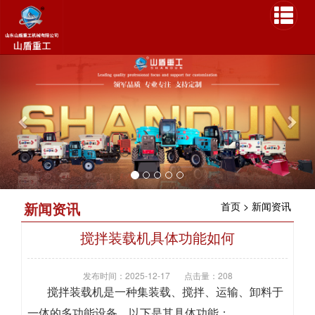
P
N
r
e
e
x
v
t
i
o
u
s
新闻资讯
首页
>
新闻资讯
搅拌装载机具体功能如何
发布时间：2025-12-17
点击量：208
搅拌装载机是一种集装载、搅拌、运输、卸料于
一体的多功能设备，以下是其具体功能：