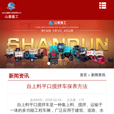
P
N
r
e
e
x
v
t
i
o
u
s
新闻资讯
首页
>
新闻资讯
自上料平口搅拌车保养方法
发布时间：2026-02-04
点击量：170
自上料平口搅拌车是一种集上料、搅拌、运输于
一体的多功能工程车辆，广泛应用于建筑、道路、水