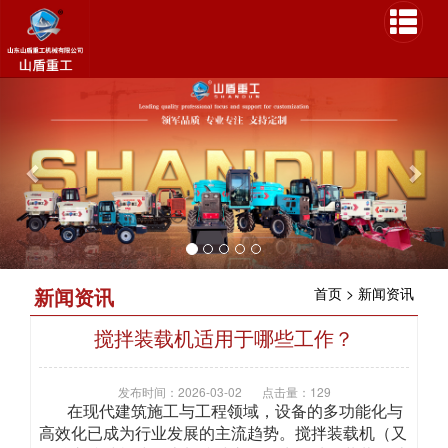
P
N
r
e
e
x
v
t
i
o
u
s
新闻资讯
首页
>
新闻资讯
搅拌装载机适用于哪些工作？
发布时间：2026-03-02
点击量：129
在现代建筑施工与工程领域，设备的多功能化与
高效化已成为行业发展的主流趋势。搅拌装载机（又