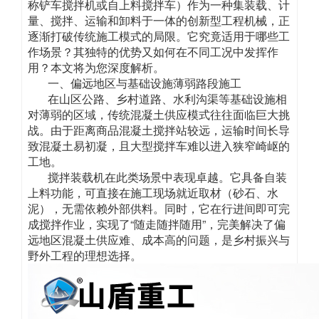
称铲车搅拌机或自上料搅拌车）作为一种集装载、计
量、搅拌、运输和卸料于一体的创新型工程机械，正
逐渐打破传统施工模式的局限。它究竟适用于哪些工
作场景？其独特的优势又如何在不同工况中发挥作
用？本文将为您深度解析。
一、偏远地区与基础设施薄弱路段施工
在山区公路、乡村道路、水利沟渠等基础设施相
对薄弱的区域，传统混凝土供应模式往往面临巨大挑
战。由于距离商品混凝土搅拌站较远，运输时间长导
致混凝土易初凝，且大型搅拌车难以进入狭窄崎岖的
工地。
搅拌装载机在此类场景中表现卓越。它具备自装
上料功能，可直接在施工现场就近取材（砂石、水
泥），无需依赖外部供料。同时，它在行进间即可完
成搅拌作业，实现了“随走随拌随用”，完美解决了偏
远地区混凝土供应难、成本高的问题，是乡村振兴与
野外工程的理想选择。