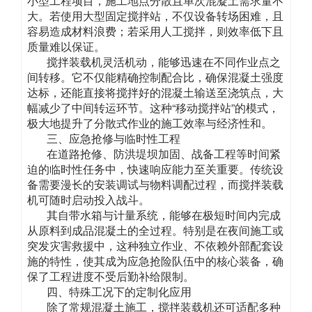
小型工程项目，施工地点分散且单次混凝土需求量不
大。若使用大型固定搅拌站，不仅设备转场困难，且
容易造成材料浪费；若采用人工搅拌，则效率低下且
质量难以保证。
搅拌装载机灵活机动，能够迅速在不同作业点之
间转移。它不仅能精确控制配合比，确保混凝土强度
达标，还能直接将搅拌好的混凝土输送至浇筑点，大
幅减少了中间转运环节。这种“移动搅拌站”的模式，
极大地提升了分散式作业的施工效率与经济性和。
三、应急抢修与临时性工程
在道路抢修、防洪堤坝加固、战备工程等时间紧
迫的临时性任务中，快速响应能力至关重要。传统设
备需要漫长的安装调试与物料调配过程，而搅拌装载
机可随时启动投入战斗。
其自带水箱与计量系统，能够在极短时间内完成
从原料到成品混凝土的全过程。特别是在夜间施工或
突发灾害救援中，这种独立作业、不依赖外部配套设
施的特性，使其成为应急抢险队伍中的核心装备，确
保了工程进度不受后勤补给限制。
四、特殊工况下的定制化应用
除了常规混凝土施工，搅拌装载机还可适配多种