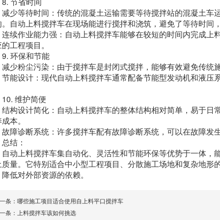
. 节省时间
少等待时间：传统的混凝土运输需要等待搅拌站的混凝土车运
响。自动上料搅拌车在现场能进行搅拌和浇筑，避免了等待时间
续作业能力强：自动上料搅拌车能够在较短的时间内完成上料
应的工程项目。
. 环保和节能
少粉尘污染：由于搅拌车是封闭式搅拌，能够有效避免传统施
能设计：现代自动上料搅拌车通常配备节能型发动机和液压系
。
0. 维护简便
构设计简化：自动上料搅拌车的整体结构相对简单，易于日常
养成本。
障诊断系统：许多搅拌车配有故障诊断系统，可以在故障发生
结：
动上料搅拌车集自动化、灵活性和节能环保等优势于一体，能
土质量。它特别适合中小型工程项目、分散施工场地和复杂地形
，降低对外部资源的依赖。
一条：
哪些施工项目适合使用自上料平口搅拌车
一条：
上料搅拌车该如何挑选