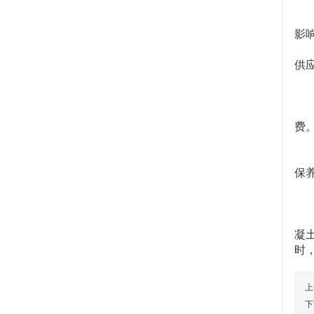
8
减
影
连
供
9
减
节
费
1
结
保
故
总
自
凝
时
上
下