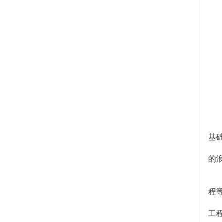
6
不
基
随
的
7
适
程
自
工