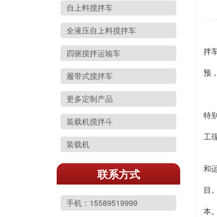
自上料搅拌车
全液压自上料搅拌车
自
拌车
四驱搅拌运输车
自
预
履带式搅拌车
一
2
更多定制产品
适
特
装载机搅拌斗
转
工
装载机
3
降
和
联系方式
节
目
减
手机：15589519999
本