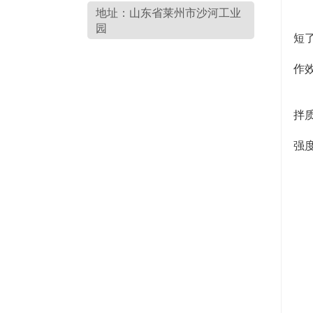
4
地址：山东省莱州市沙河工业
即
园
短
快
作
5
比
拌
均
强