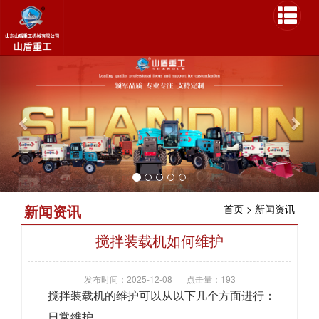
P
N
r
e
e
x
v
t
i
o
u
s
新闻资讯
首页
>
新闻资讯
搅拌装载机如何维护
发布时间：2025-12-08
点击量：193
搅拌装载机的维护可以从以下几个方面进行：
日常维护